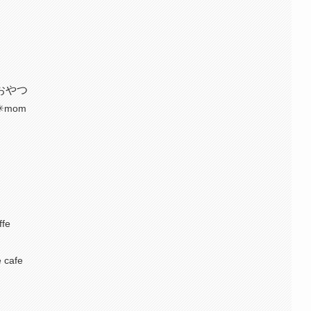
おやつ
︎mom
fe
cafe