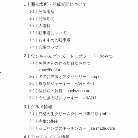
開催場所・開催期間について
開催場所
開催期間
入場料
駐車場について
おすすめの駐車場
会場マップ
ワンちゃんグッズ・ドッグフード・おやつ
魚屋さんの作る新鮮なおやつ
snow✳︎mom
犬のお洋服とアクセサリー crepe
無添加ジャーキー HAVE PET
似顔絵・雑貨 nachizono art
うなぎの頭ジャーキー UNATO
グルメ情報
究極の生クリームクレープ専門店giraffe
寺角coffee
シュリンプのキッチンカー sa made cafe
アクティビティ情報